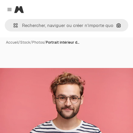
Magnific
Close menu
Recher
Accueil
/
Stock
/
Photos
/
Portrait intérieur d…