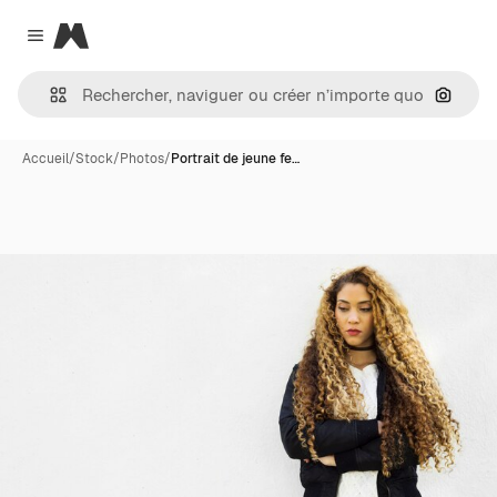
Magnific
Close menu
Recher
Accueil
/
Stock
/
Photos
/
Portrait de jeune fe…