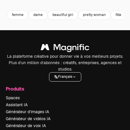
Premium
Premium
Premium
Premium
femme
dame
beautiful girl
pretty woman
fille
La plateforme créative pour donner vie à vos meilleurs projets.
Plus d’un million d’abonnés : créatifs, entreprises, agences et
studios.
Français
Produits
Spaces
Assistant IA
Générateur d’images IA
Générateur de vidéos IA
Générateur de voix IA