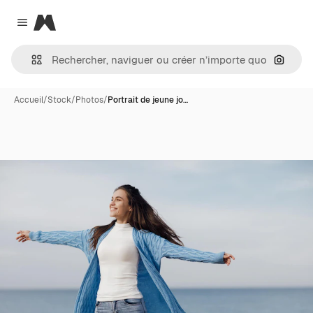
Magnific
Close menu
Recher
Accueil
/
Stock
/
Photos
/
Portrait de jeune jo…