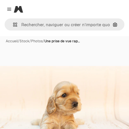
Magnific
Close menu
Recher
Accueil
/
Stock
/
Photos
/
Une prise de vue rap…