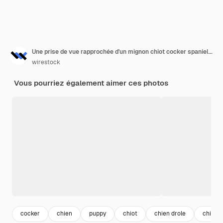
Une prise de vue rapprochée d'un mignon chiot cocker spaniel avec de longues oreilles assis sur une surface blanche
wirestock
Vous pourriez également aimer ces photos
cocker
chien
puppy
chiot
chien drole
chiot 