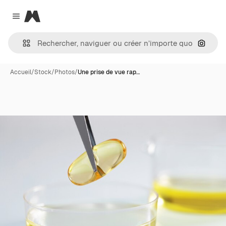
Magnific
Close menu
Recher
Accueil
/
Stock
/
Photos
/
Une prise de vue rap…