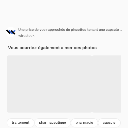
Une prise de vue rapprochée de pincettes tenant une capsule jaune transparente sur un liquide jaune dans un récipient en verre dans un laboratoire
wirestock
Vous pourriez également aimer ces photos
traitement
pharmaceutique
pharmacie
capsule
m