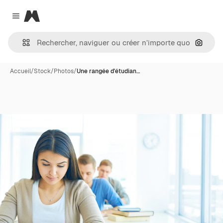
Magnific
Close menu
Recher
Accueil
/
Stock
/
Photos
/
Une rangée d'étudian…