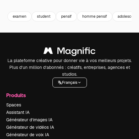
Premium
Premium
Premium
Premium
examen
student
pensif
homme pensif
adolescent
La plateforme créative pour donner vie à vos meilleurs projets.
Plus d’un million d’abonnés : créatifs, entreprises, agences et
studios.
Français
Produits
Spaces
Assistant IA
Générateur d’images IA
Générateur de vidéos IA
Générateur de voix IA