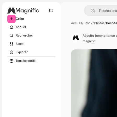
Créer
Accueil
/
Stock
/
Photos
/
Récolt
Accueil
Rechercher
Récolte femme tenue d
magnific
Stock
Explorer
Tous les outils