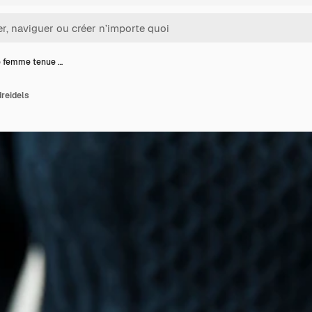
e femme tenue …
reidels