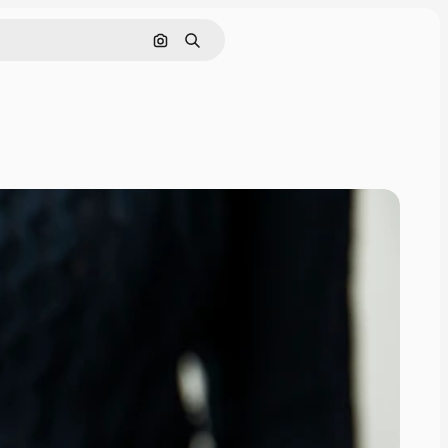
Rechercher par image
Rechercher