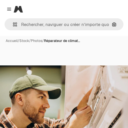
Magnific
Close menu
Recher
Accueil
/
Stock
/
Photos
/
Réparateur de climat…