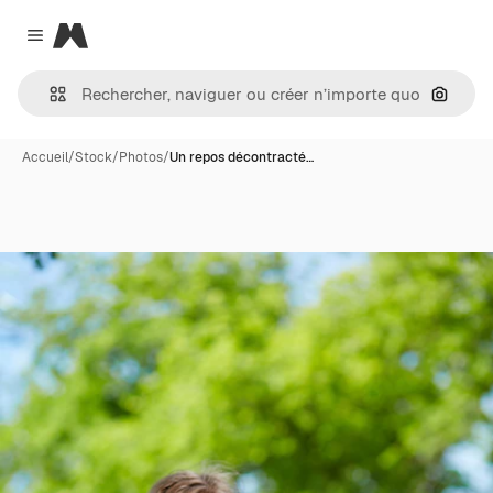
Magnific
Close menu
Recher
Accueil
/
Stock
/
Photos
/
Un repos décontracté…