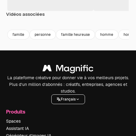
Vidéos associées
Premium
Premium
Généré par l’IA
Premium
Premium
Généré par l
famille
personne
famille heureuse
homme
homme
La plateforme créative pour donner vie à vos meilleurs projets.
Plus d’un million d’abonnés : créatifs, entreprises, agences et
studios.
Français
Produits
Spaces
Assistant IA
Générateur d’images IA