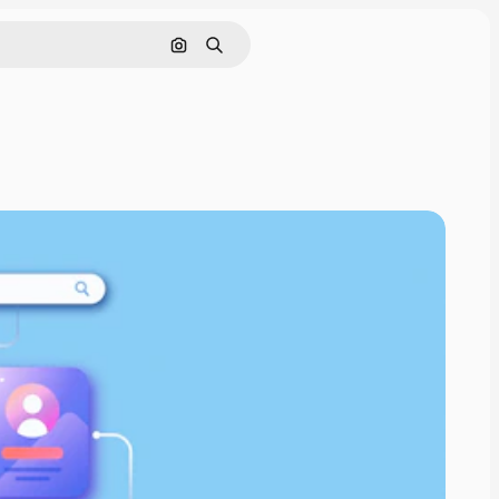
Rechercher par image
Rechercher