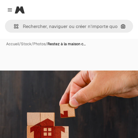
Magnific
Close menu
Recher
Accueil
/
Stock
/
Photos
/
Restez à la maison c…