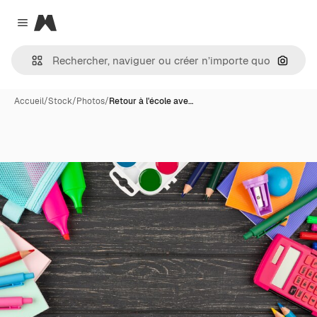
Magnific
Close menu
Recher
Accueil
/
Stock
/
Photos
/
Retour à l'école ave…