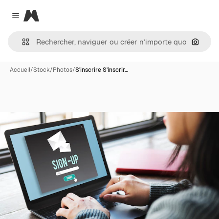
Magnific
Close menu
Recher
Accueil
/
Stock
/
Photos
/
S'inscrire S'inscrir…