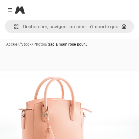
Magnific
Close menu
Recher
Accueil
/
Stock
/
Photos
/
Sac à main rose pour…