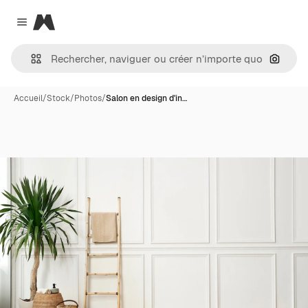
Magnific
Close menu
Recher
Accueil
/
Stock
/
Photos
/
Salon en design d'in…