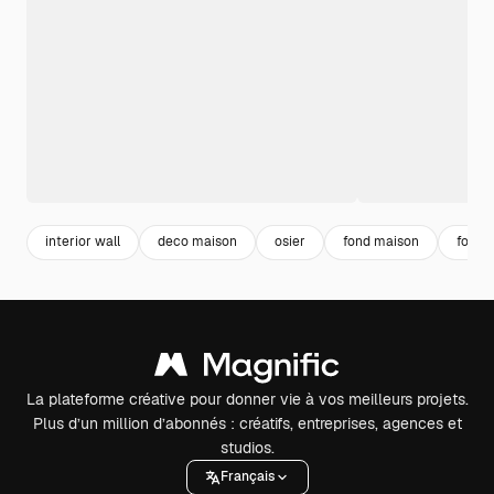
interior wall
deco maison
osier
fond maison
fond 
La plateforme créative pour donner vie à vos meilleurs projets.
Plus d’un million d’abonnés : créatifs, entreprises, agences et
studios.
Français