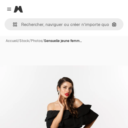
Magnific
Close menu
Recher
Accueil
/
Stock
/
Photos
/
Sensuelle jeune femm…