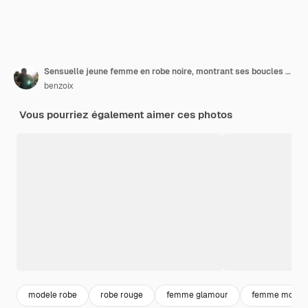
Sensuelle jeune femme en robe noire, montrant ses boucles d'oreilles et regardant sexy à la caméra, debout sur fond blanc.
benzoix
Vous pourriez également aimer ces photos
modele robe
robe rouge
femme glamour
femme model