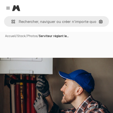
Magnific
Close menu
Recher
Accueil
/
Stock
/
Photos
/
Serviteur réglant le…