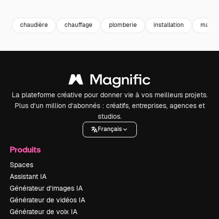
Premium
Premium
Premium
Premium
chaudière
chauffage
plomberie
installation
maint
La plateforme créative pour donner vie à vos meilleurs projets.
Plus d’un million d’abonnés : créatifs, entreprises, agences et
studios.
Français
Produits
Spaces
Assistant IA
Générateur d’images IA
Générateur de vidéos IA
Générateur de voix IA