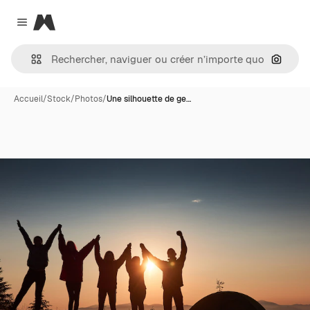
Magnific
Close menu
Recher
Accueil
/
Stock
/
Photos
/
Une silhouette de ge…