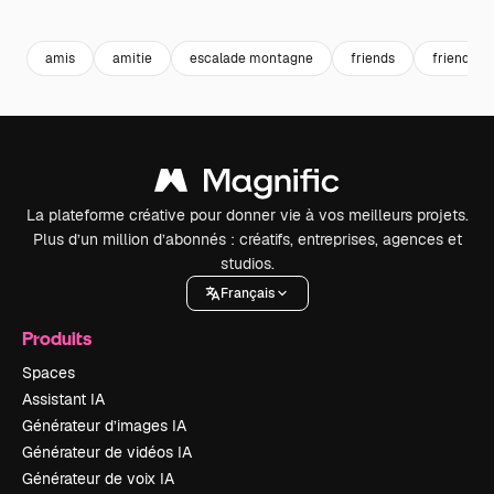
Premium
Premium
Premium
Premium
amis
amitie
escalade montagne
friends
friendshi
La plateforme créative pour donner vie à vos meilleurs projets.
Plus d’un million d’abonnés : créatifs, entreprises, agences et
studios.
Français
Produits
Spaces
Assistant IA
Générateur d’images IA
Générateur de vidéos IA
Générateur de voix IA