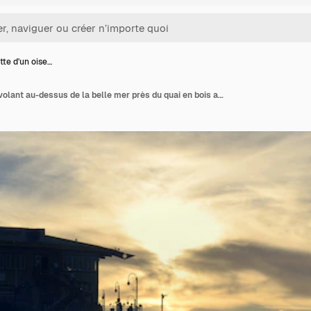
tte d'un oise…
Silhouette d'un oiseau volant au-dessus de la belle mer près du quai en bois au coucher du soleil