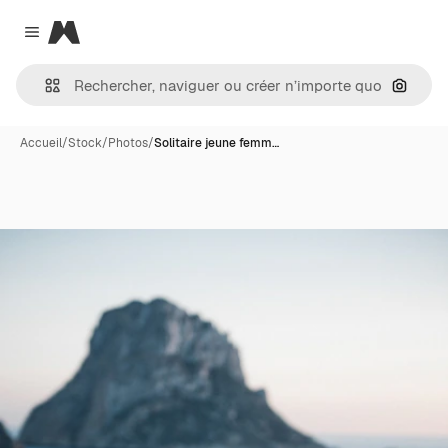
Magnific
Close menu
Recher
Accueil
/
Stock
/
Photos
/
Solitaire jeune femm…