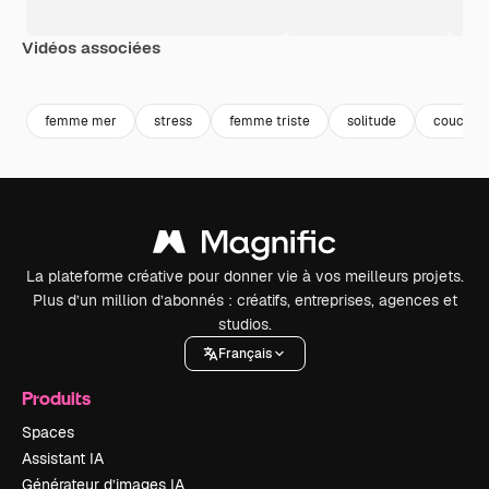
Vidéos associées
Premium
Premium
Généré par l’IA
Premium
Premium
Généré par l
femme mer
stress
femme triste
solitude
coucher d
La plateforme créative pour donner vie à vos meilleurs projets.
Plus d’un million d’abonnés : créatifs, entreprises, agences et
studios.
Français
Produits
Spaces
Assistant IA
Générateur d’images IA