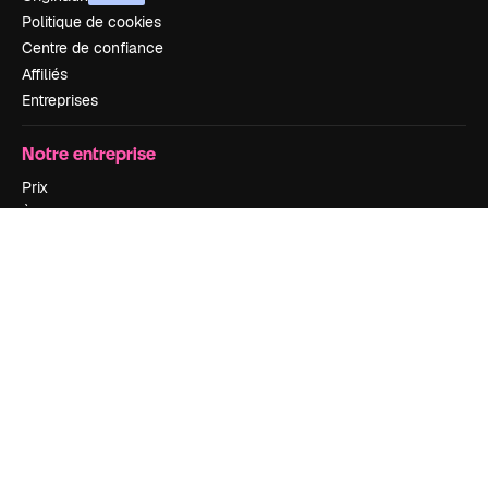
Politique de cookies
Centre de confiance
Affiliés
Entreprises
Notre entreprise
Prix
À propos de nous
Avis
Carrières
Tendances de recherche
Blog
Événements
Slidesgo
Vendre mon contenu
Salle de presse
À la recherche de magnific.ai