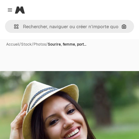
Magnific
Close menu
Recher
Accueil
/
Stock
/
Photos
/
Sourire, femme, port…