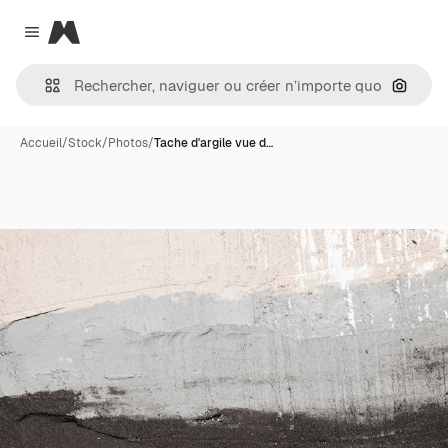
Magnific
Close menu
Recher
Accueil
/
Stock
/
Photos
/
Tache d'argile vue d…