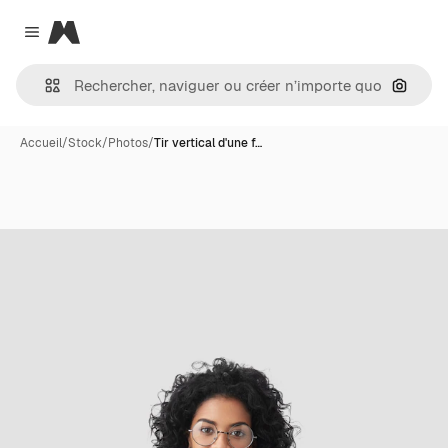
Magnific
Close menu
Recher
Accueil
/
Stock
/
Photos
/
Tir vertical d'une f…