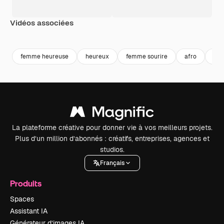
Vidéos associées
Premium
Premium
Premium
Premium
femme heureuse
heureux
femme sourire
afro
per
La plateforme créative pour donner vie à vos meilleurs projets.
Plus d’un million d’abonnés : créatifs, entreprises, agences et
studios.
Français
Produits
Spaces
Assistant IA
Générateur d’images IA