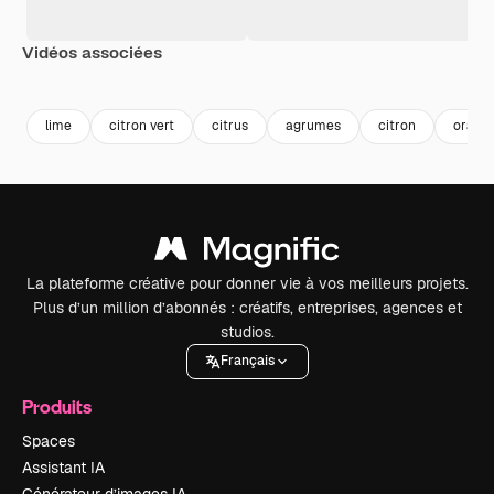
Vidéos associées
Premium
Premium
Premium
Premium
lime
citron vert
citrus
agrumes
citron
orang
La plateforme créative pour donner vie à vos meilleurs projets.
Plus d’un million d’abonnés : créatifs, entreprises, agences et
studios.
Français
Produits
Spaces
Assistant IA
Générateur d’images IA