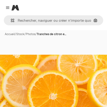
Magnific
Close menu
Recher
Accueil
/
Stock
/
Photos
/
Tranches de citron e…