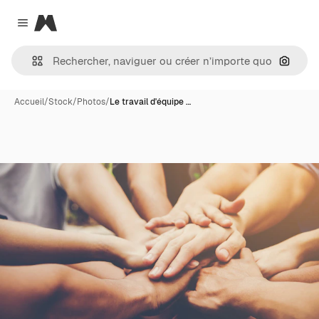
Magnific
Close menu
Recher
Accueil
/
Stock
/
Photos
/
Le travail d'équipe …