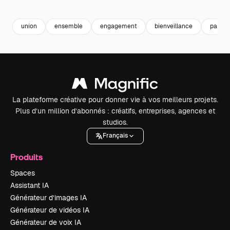
Premium
Premium
Généré par l’IA
Premium
Premium
Généré par l
union
ensemble
engagement
bienveillance
partne
La plateforme créative pour donner vie à vos meilleurs projets.
Plus d’un million d’abonnés : créatifs, entreprises, agences et
studios.
Français
Produits
Spaces
Assistant IA
Générateur d’images IA
Générateur de vidéos IA
Générateur de voix IA