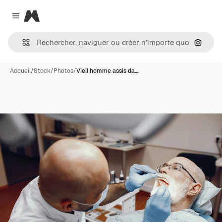
Magnific
Close menu
Recher
Accueil
/
Stock
/
Photos
/
Vieil homme assis da…