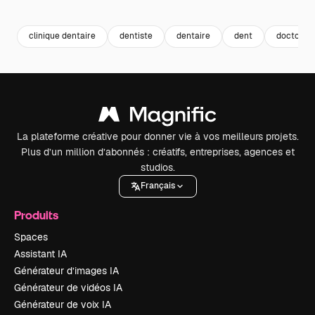
Premium
Premium
Premium
Premium
Généré par l
clinique dentaire
dentiste
dentaire
dent
doctor
La plateforme créative pour donner vie à vos meilleurs projets.
Plus d’un million d’abonnés : créatifs, entreprises, agences et
studios.
Français
Produits
Spaces
Assistant IA
Générateur d’images IA
Générateur de vidéos IA
Générateur de voix IA