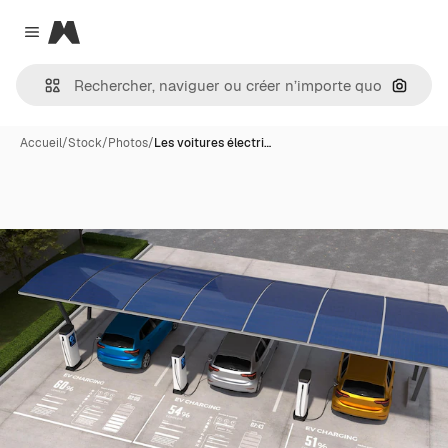
Magnific
Close menu
Recher
Accueil
/
Stock
/
Photos
/
Les voitures électri…