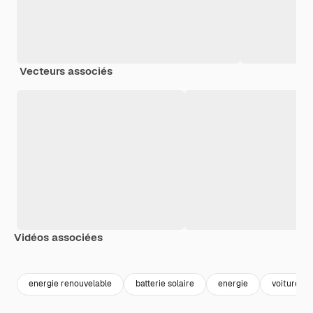
Vecteurs associés
Vidéos associées
Premium
Premium
Premium
Premium
energie renouvelable
batterie solaire
energie
voiture él