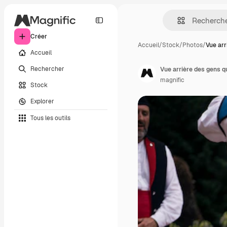
Créer
Accueil
/
Stock
/
Photos
/
Vue arr
Accueil
Rechercher
Vue arrière des gens q
magnific
Stock
Explorer
Tous les outils