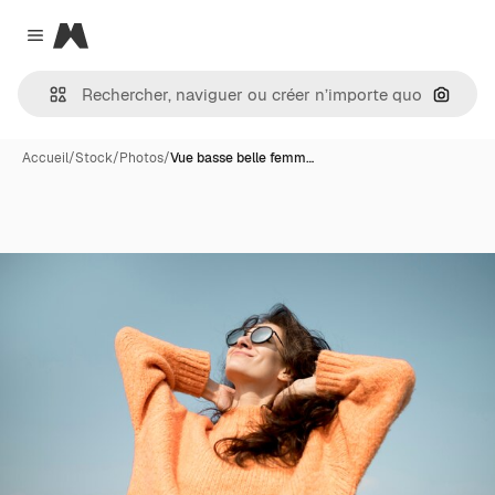
Magnific
Close menu
Recher
Accueil
/
Stock
/
Photos
/
Vue basse belle femm…