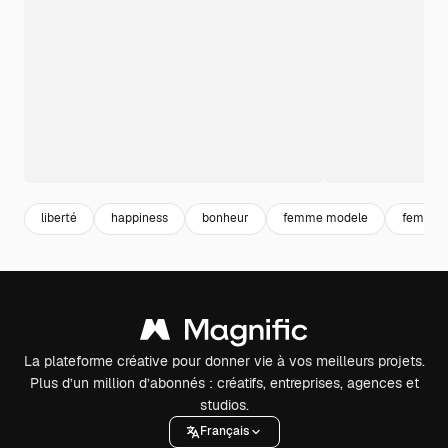
liberté
happiness
bonheur
femme modele
femme 
La plateforme créative pour donner vie à vos meilleurs projets.
Plus d’un million d’abonnés : créatifs, entreprises, agences et
studios.
Français