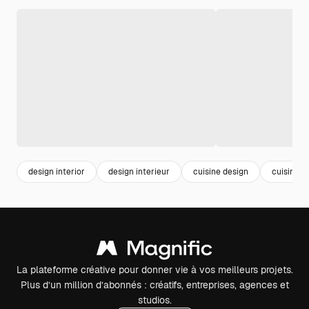
design interior
design interieur
cuisine design
cuisine m
La plateforme créative pour donner vie à vos meilleurs projets.
Plus d’un million d’abonnés : créatifs, entreprises, agences et
studios.