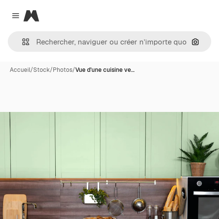
Magnific
Close menu
Recher
Accueil
/
Stock
/
Photos
/
Vue d'une cuisine ve…