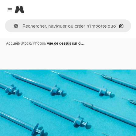
Magnific
Close menu
Recher
Accueil
/
Stock
/
Photos
/
Vue de dessus sur di…