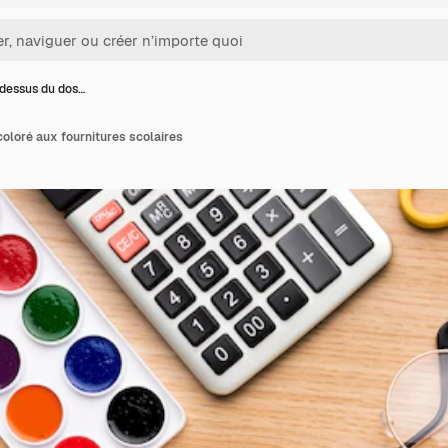
 dessus du dos…
oloré aux fournitures scolaires