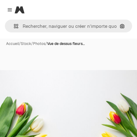
Magnific
Close menu
Recher
Accueil
/
Stock
/
Photos
/
Vue de dessus fleurs…