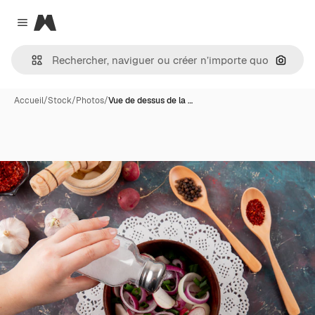
Magnific
Close menu
Recher
Accueil
/
Stock
/
Photos
/
Vue de dessus de la …