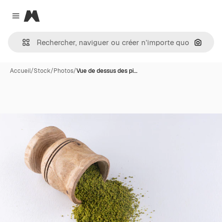
Magnific
Close menu
Recher
Accueil
/
Stock
/
Photos
/
Vue de dessus des pi…