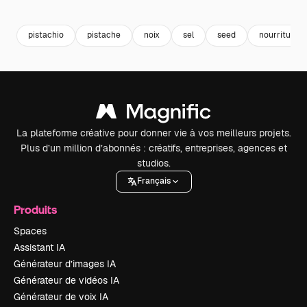
Premium
Premium
Premium
Premium
pistachio
pistache
noix
sel
seed
nourriture
La plateforme créative pour donner vie à vos meilleurs projets.
Plus d’un million d’abonnés : créatifs, entreprises, agences et
studios.
Français
Produits
Spaces
Assistant IA
Générateur d’images IA
Générateur de vidéos IA
Générateur de voix IA