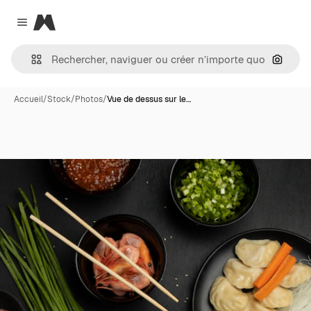
Magnific
Close menu
Recher
Accueil
/
Stock
/
Photos
/
Vue de dessus sur le…