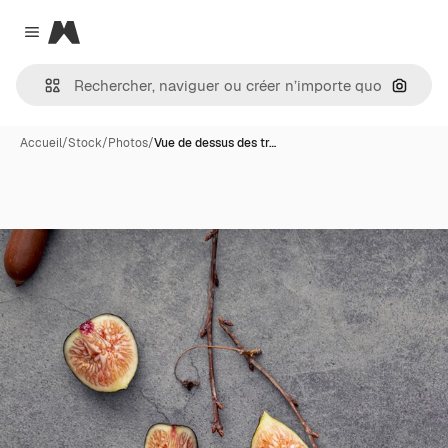
Magnific
Close menu
Recher
Accueil
/
Stock
/
Photos
/
Vue de dessus des tr…