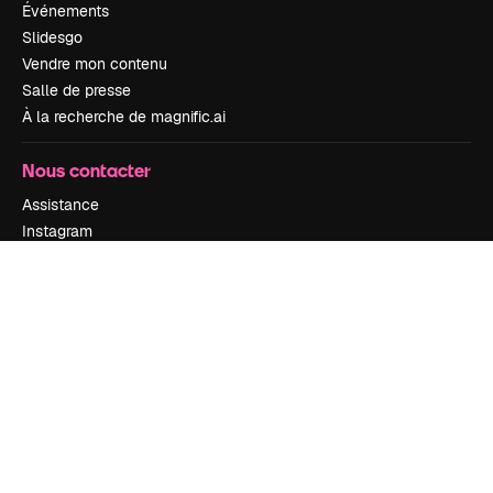
Événements
Slidesgo
Vendre mon contenu
Salle de presse
À la recherche de magnific.ai
Nous contacter
Assistance
Instagram
YouTube
LinkedIn
TikTok
Discord
X
Reddit
Copyright © 2010-
2026
Freepik Company S.L.U.
Tous droits réservés
.