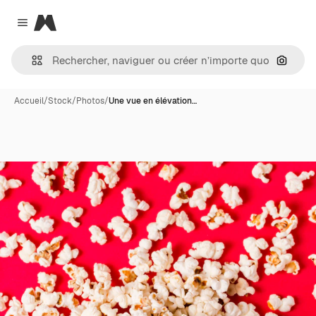
Magnific
Close menu
Recher
Accueil
/
Stock
/
Photos
/
Une vue en élévation…