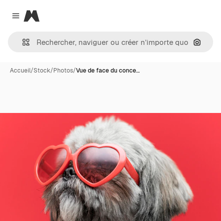
Magnific
Close menu
Recher
Accueil
/
Stock
/
Photos
/
Vue de face du conce…