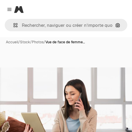
Magnific
Close menu
Recher
Accueil
/
Stock
/
Photos
/
Vue de face de femme…