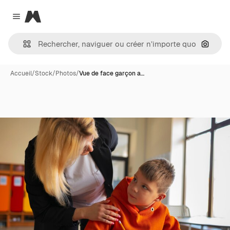
Magnific
Close menu
Recher
Accueil
/
Stock
/
Photos
/
Vue de face garçon a…