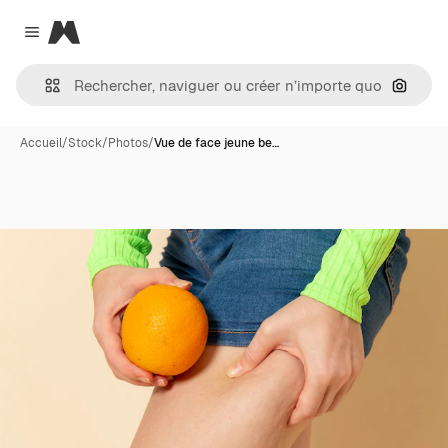
Magnific
Close menu
Recher
Accueil
/
Stock
/
Photos
/
Vue de face jeune be…