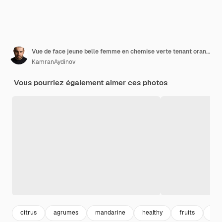
Vue de face jeune belle femme en chemise verte tenant orange sur mur crème fruit modèle femme moelleux
KamranAydinov
Vous pourriez également aimer ces photos
citrus
agrumes
mandarine
healthy
fruits
bon