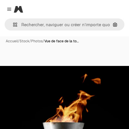
Magnific
Close menu
Recher
Accueil
/
Stock
/
Photos
/
Vue de face de la to…