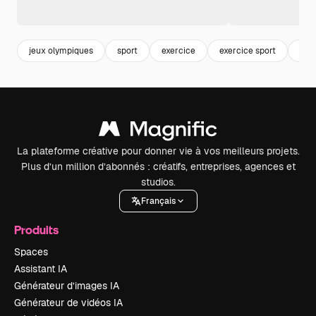
jeux olympiques
sport
exercice
exercice sport
amb
La plateforme créative pour donner vie à vos meilleurs projets.
Plus d’un million d’abonnés : créatifs, entreprises, agences et
studios.
Français
Produits
Spaces
Assistant IA
Générateur d’images IA
Générateur de vidéos IA