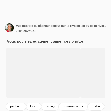
Vue latérale du pêcheur debout sur la rive du lac ou de la rivière et regardant sa canne à pêche dans les mains, pêche au coucher du soleil, à la belle nature, vêtu d'un t-shirt vert et d'un pantalon.
user18526052
Vous pourriez également aimer ces photos
pecheur
loisir
fishing
homme nature
matin
l