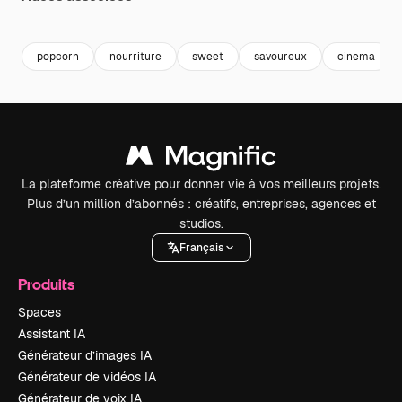
Premium
Premium
Premium
Premium
popcorn
nourriture
sweet
savoureux
cinema
La plateforme créative pour donner vie à vos meilleurs projets.
Plus d’un million d’abonnés : créatifs, entreprises, agences et
studios.
Français
Produits
Spaces
Assistant IA
Générateur d’images IA
Générateur de vidéos IA
Générateur de voix IA