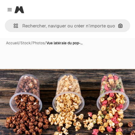
Magnific
Close menu
Recher
Accueil
/
Stock
/
Photos
/
Vue latérale du pop-…