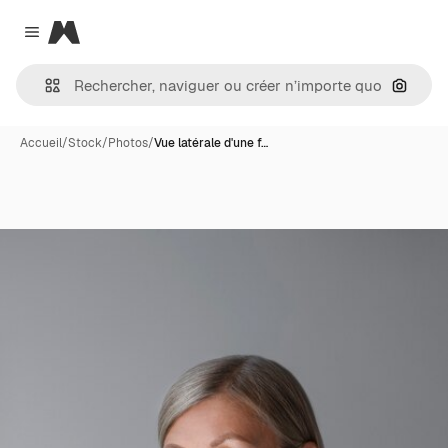
Magnific
Close menu
Recher
Accueil
/
Stock
/
Photos
/
Vue latérale d'une f…