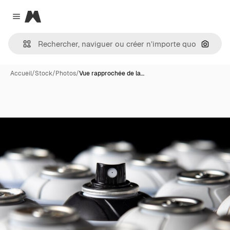
Magnific
Close menu
Recher
Accueil
/
Stock
/
Photos
/
Vue rapprochée de la…