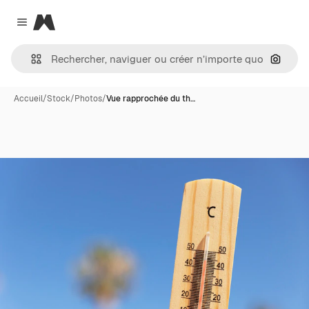
Magnific
Close menu
Recher
Accueil
/
Stock
/
Photos
/
Vue rapprochée du th…