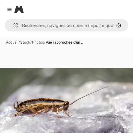
Magnific
Close menu
Recher
Accueil
/
Stock
/
Photos
/
Vue rapprochée d'un …