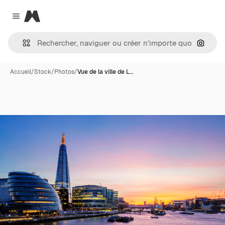
Magnific
Close menu
Recher
Accueil
/
Stock
/
Photos
/
Vue de la ville de L…