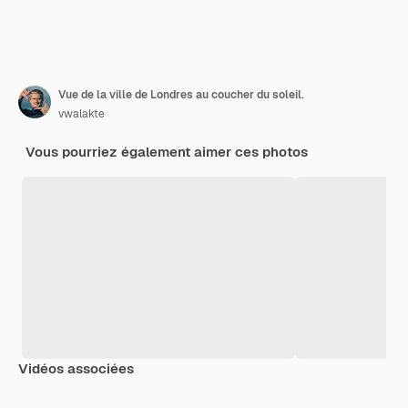
Vue de la ville de Londres au coucher du soleil.
vwalakte
Vous pourriez également aimer ces photos
Vidéos associées
Premium
Premium
Généré par l’IA
Premium
Premium